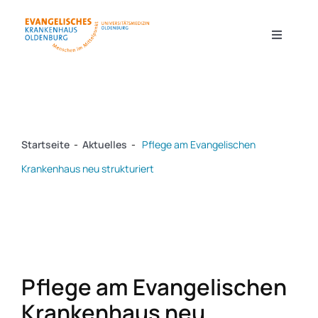
Zum
Inhalt
Toggle
Navigati
springen
Kliniken & Zentren
Startseite
-
Aktuelles
-
Pflege am Evangelischen
Forschung
Krankenhaus neu strukturiert
Pflege
Ausbildung & Karriere
Pflege am Evangelischen
Krankenhaus neu