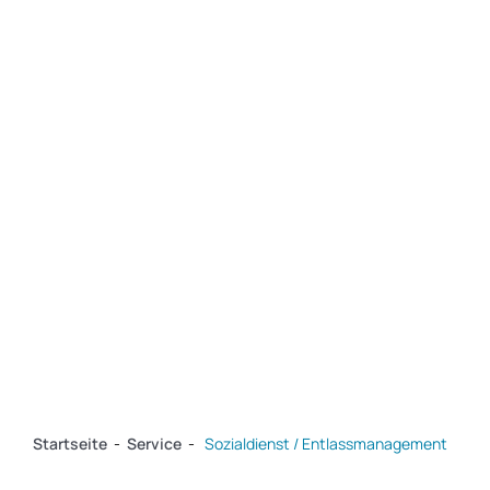
Service
Über das EV
Kontakt
Startseite
-
Service
-
Sozialdienst / Entlassmanagement