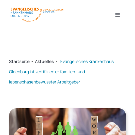
Zum
Inhalt
Toggle
Navigati
springen
Kliniken & Zentren
Startseite
-
Aktuelles
-
Evangelisches Krankenhaus
Forschung
Oldenburg ist zertifizierter familien- und
lebensphasenbewusster Arbeitgeber
Pflege
Ausbildung & Karriere