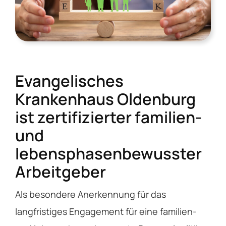
Service
Über das EV
Evangelisches
Kontakt
Krankenhaus Oldenburg
ist zertifizierter familien-
und
lebensphasenbewusster
Arbeitgeber
Als besondere Anerkennung für das
langfristiges Engagement für eine familien-