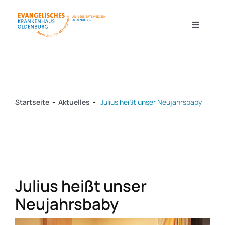
Zum
Inhalt
Toggle
Navigati
springen
Kliniken & Zentren
Startseite
-
Aktuelles
-
Julius heißt unser Neujahrsbaby
Forschung
Pflege
Julius heißt unser
Ausbildung & Karriere
Neujahrsbaby