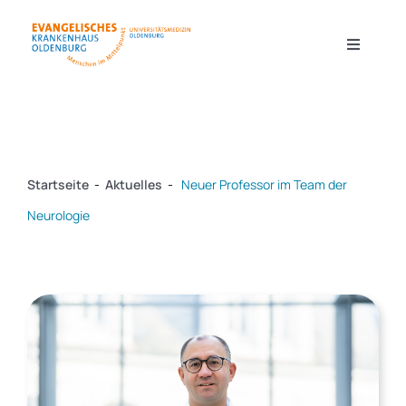
Zum
Inhalt
Toggle
Navigati
springen
Kliniken & Zentren
Startseite
-
Aktuelles
-
Neuer Professor im Team der
Forschung
Neurologie
Pflege
Ausbildung & Karriere