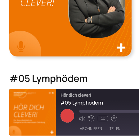
Kontakt
Suche
nach:
#05 Lymphödem
Hör dich clever!
#05 Lymphödem
Play
1x
Episode
ABONNIEREN
TEILEN