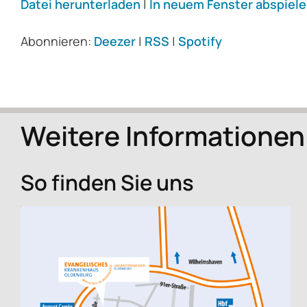
Datei herunterladen
|
In neuem Fenster abspiel
TEILEN
Deezer
Abonnieren:
Deezer
|
RSS
|
Spotify
RSS FEED
LINK
EMBED
Weitere Informationen
So finden Sie uns