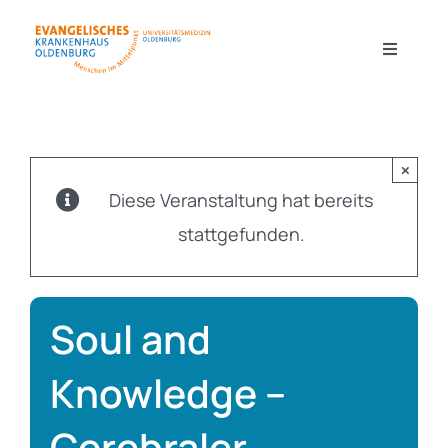
Zum
Inhalt
Toggle
Navigati
springen
Kliniken & Zentren
×
Diese Veranstaltung hat bereits
Forschung
stattgefunden.
Pflege
Soul and
Ausbildung & Karriere
Knowledge –
Cerebraler