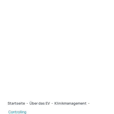
Service
Über das EV
Kontakt
Startseite
-
Über das EV
-
Klinikmanagement
-
Controlling